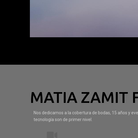
MATIA ZAMIT 
Nos dedicamos a la cobertura de bodas, 15 años y ev
tecnología son de primer nivel.