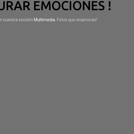
URAR EMOCIONES !
en nuestra sección
Multimedia
. Fotos que enamoran!