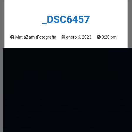
_DSC6457
MatiaZamitFotografia
enero 6, 2023
3:28 pm