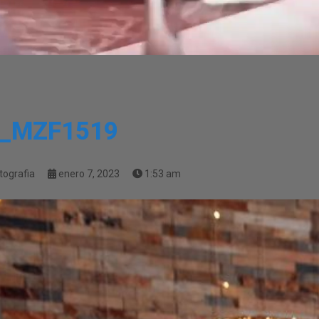
_MZF1519
tografia
enero 7, 2023
1:53 am