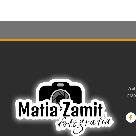
Visi
mate