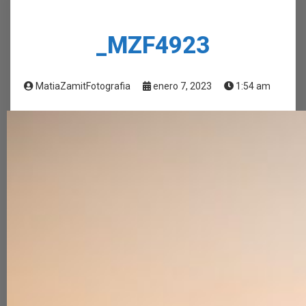
_MZF4923
MatiaZamitFotografia
enero 7, 2023
1:54 am