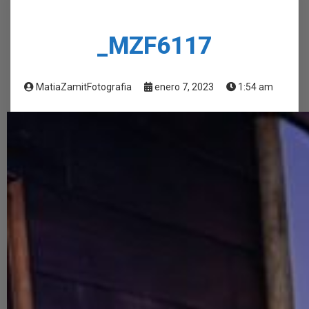
_MZF6117
MatiaZamitFotografia
enero 7, 2023
1:54 am