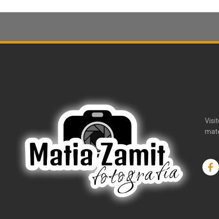
Visi
mate