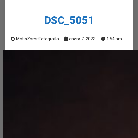
DSC_5051
MatiaZamitFotografia
enero 7, 2023
1:54 am