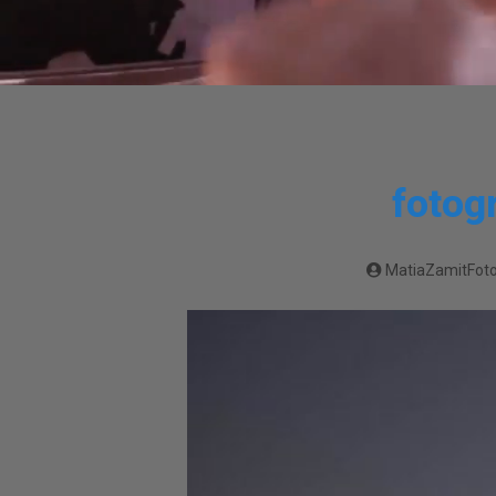
fotog
MatiaZamitFoto