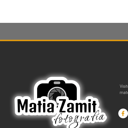
Visi
mate