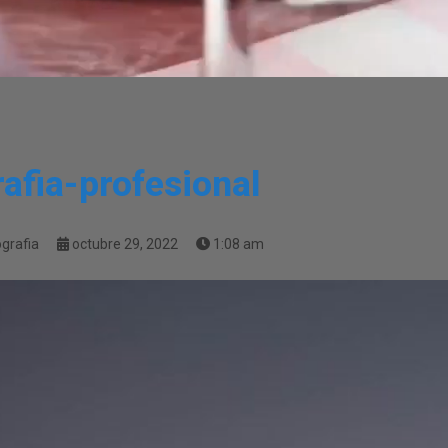
rafia-profesional
grafia
octubre 29, 2022
1:08 am