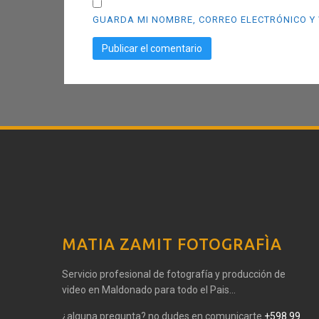
GUARDA MI NOMBRE, CORREO ELECTRÓNICO Y 
MATIA ZAMIT FOTOGRAFÌA
Servicio profesional de fotografía y producción de
video en Maldonado para todo el Pais...
¿alguna pregunta? no dudes en comunicarte
+598 99