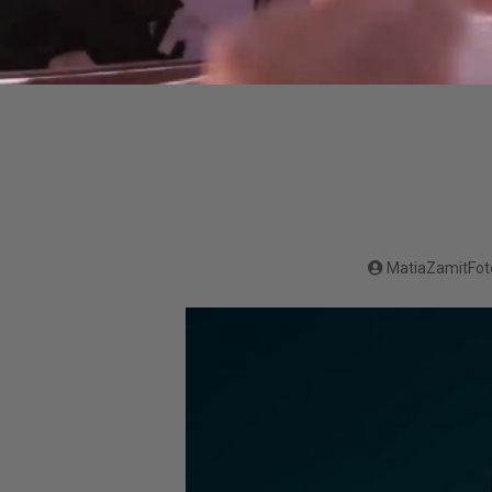
MatiaZamitFot