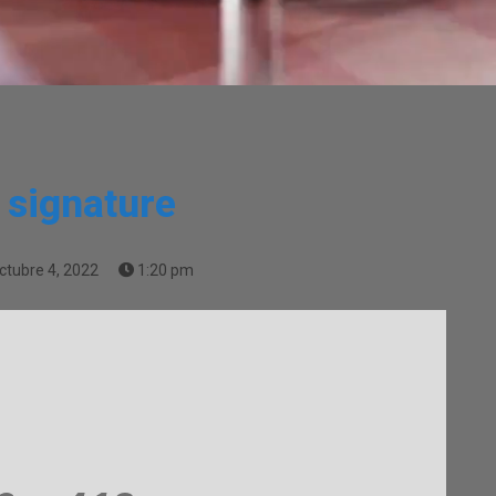
signature
ctubre 4, 2022
1:20 pm